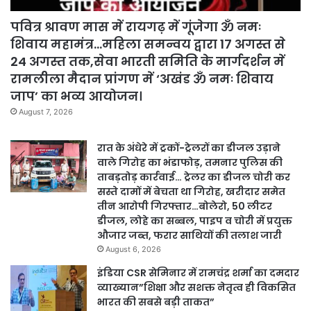
पवित्र श्रावण मास में रायगढ़ में गूंजेगा ॐ नमः
शिवाय महामंत्र…महिला समन्वय द्वारा 17 अगस्त से
24 अगस्त तक,सेवा भारती समिति के मार्गदर्शन में
रामलीला मैदान प्रांगण में ‘अखंड ॐ नमः शिवाय
जाप’ का भव्य आयोजन।
August 7, 2026
रात के अंधेरे में ट्रकों-ट्रेलरों का डीजल उड़ाने
वाले गिरोह का भंडाफोड़, तमनार पुलिस की
ताबड़तोड़ कार्रवाई… ट्रेलर का डीजल चोरी कर
सस्ते दामों में बेचता था गिरोह, खरीदार समेत
तीन आरोपी गिरफ्तार…बोलेरो, 50 लीटर
डीजल, लोहे का सब्बल, पाइप व चोरी में प्रयुक्त
औजार जब्त, फरार साथियों की तलाश जारी
August 6, 2026
इंडिया CSR सेमिनार में रामचंद्र शर्मा का दमदार
व्याख्यान”शिक्षा और सशक्त नेतृत्व ही विकसित
भारत की सबसे बड़ी ताकत”