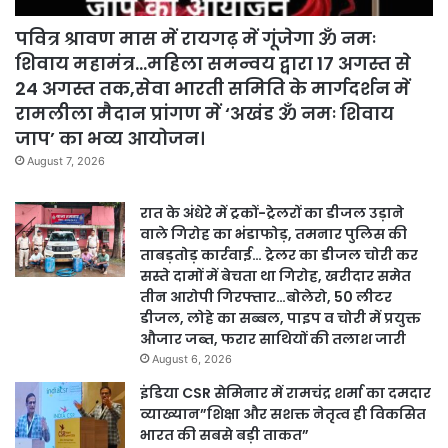
पवित्र श्रावण मास में रायगढ़ में गूंजेगा ॐ नमः
शिवाय महामंत्र…महिला समन्वय द्वारा 17 अगस्त से
24 अगस्त तक,सेवा भारती समिति के मार्गदर्शन में
रामलीला मैदान प्रांगण में ‘अखंड ॐ नमः शिवाय
जाप’ का भव्य आयोजन।
August 7, 2026
रात के अंधेरे में ट्रकों-ट्रेलरों का डीजल उड़ाने
वाले गिरोह का भंडाफोड़, तमनार पुलिस की
ताबड़तोड़ कार्रवाई… ट्रेलर का डीजल चोरी कर
सस्ते दामों में बेचता था गिरोह, खरीदार समेत
तीन आरोपी गिरफ्तार…बोलेरो, 50 लीटर
डीजल, लोहे का सब्बल, पाइप व चोरी में प्रयुक्त
औजार जब्त, फरार साथियों की तलाश जारी
August 6, 2026
इंडिया CSR सेमिनार में रामचंद्र शर्मा का दमदार
व्याख्यान”शिक्षा और सशक्त नेतृत्व ही विकसित
भारत की सबसे बड़ी ताकत”