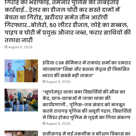
गिरोह का भंडाफोड़, तमनार पुलिस की ताबड़तोड़
कार्रवाई… ट्रेलर का डीजल चोरी कर सस्ते दामों में
बेचता था गिरोह, खरीदार समेत तीन आरोपी
गिरफ्तार…बोलेरो, 50 लीटर डीजल, लोहे का सब्बल,
पाइप व चोरी में प्रयुक्त औजार जब्त, फरार साथियों की
तलाश जारी
August 6, 2026
इंडिया CSR सेमिनार में रामचंद्र शर्मा का दमदार
व्याख्यान”शिक्षा और सशक्त नेतृत्व ही विकसित
भारत की सबसे बड़ी ताकत”
August 6, 2026
“भूपदेवपुर थाना बना विद्यार्थियों की सीख का
केंद्र, छात्र-छात्राओं ने जाना थाना की
कार्यप्रणाली… पुलिस-जन संवाद को मजबूत
करने रायगढ़ पुलिस की अनूठी पहल, विद्यार्थियों
ने निडर होकर पुलिस से जुड़ने का लिया संकल्प
August 6, 2026
छत्तीसगढ़ में नई तकनीक व कौशल विकास का