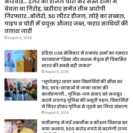
कार्रवाई… ट्रेलर का डीजल चोरी कर सस्ते दामों में
बेचता था गिरोह, खरीदार समेत तीन आरोपी
गिरफ्तार…बोलेरो, 50 लीटर डीजल, लोहे का सब्बल,
पाइप व चोरी में प्रयुक्त औजार जब्त, फरार साथियों की
तलाश जारी
August 6, 2026
इंडिया CSR सेमिनार में रामचंद्र शर्मा का दमदार
व्याख्यान”शिक्षा और सशक्त नेतृत्व ही विकसित
भारत की सबसे बड़ी ताकत”
August 6, 2026
“भूपदेवपुर थाना बना विद्यार्थियों की सीख का
केंद्र, छात्र-छात्राओं ने जाना थाना की
कार्यप्रणाली… पुलिस-जन संवाद को मजबूत
करने रायगढ़ पुलिस की अनूठी पहल, विद्यार्थियों
ने निडर होकर पुलिस से जुड़ने का लिया संकल्प
August 6, 2026
छत्तीसगढ़ में नई तकनीक व कौशल विकास का
नया अध्याय, 500 करोड़ रुपये से बदलेगी राज्य