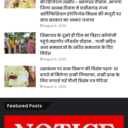
की डिजिटल तस्वीर:- अरूणधर दीवान…भाजपा
जिला अध्यक्ष दीवान ने छत्तीसगढ़ राज्य
आर्टिफिशियल इंटेलिजेंस मिशन की मंजूरी पर
साय सरकार का आभार जताया
August 6, 2026
शिकायत के दूसरे ही दिन मां विहार कॉलोनी
पहुंचे महापौर जीवर्धन चौहान….पानी सहित
अन्य समस्याओं के त्वरित समाधान के दिए
निर्देश
August 6, 2026
रक्षाबंधन पर डाक विभाग की विशेष पहल: 10
रुपये में मिलेगा राखी लिफाफा, राखी डाक के
लिए लगाई गईं पीली विशेष पत्र पेटियां
August 6, 2026
Featured Posts
कार्य
पार
नहीं
एवं