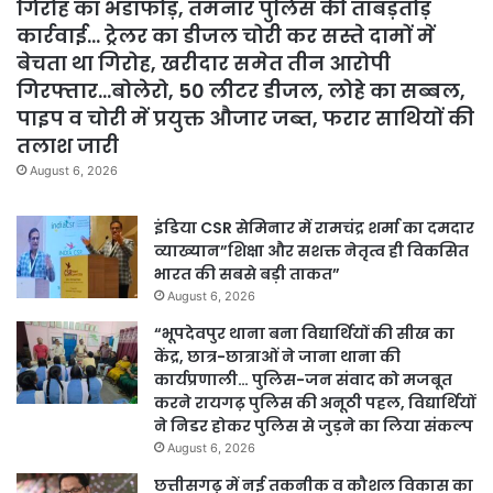
गिरोह का भंडाफोड़, तमनार पुलिस की ताबड़तोड़
कार्रवाई… ट्रेलर का डीजल चोरी कर सस्ते दामों में
बेचता था गिरोह, खरीदार समेत तीन आरोपी
गिरफ्तार…बोलेरो, 50 लीटर डीजल, लोहे का सब्बल,
पाइप व चोरी में प्रयुक्त औजार जब्त, फरार साथियों की
तलाश जारी
August 6, 2026
इंडिया CSR सेमिनार में रामचंद्र शर्मा का दमदार
व्याख्यान”शिक्षा और सशक्त नेतृत्व ही विकसित
भारत की सबसे बड़ी ताकत”
August 6, 2026
“भूपदेवपुर थाना बना विद्यार्थियों की सीख का
केंद्र, छात्र-छात्राओं ने जाना थाना की
कार्यप्रणाली… पुलिस-जन संवाद को मजबूत
करने रायगढ़ पुलिस की अनूठी पहल, विद्यार्थियों
ने निडर होकर पुलिस से जुड़ने का लिया संकल्प
August 6, 2026
छत्तीसगढ़ में नई तकनीक व कौशल विकास का