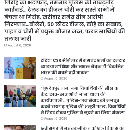
गिरोह का भंडाफोड़, तमनार पुलिस की ताबड़तोड़
कार्रवाई… ट्रेलर का डीजल चोरी कर सस्ते दामों में
बेचता था गिरोह, खरीदार समेत तीन आरोपी
गिरफ्तार…बोलेरो, 50 लीटर डीजल, लोहे का सब्बल,
पाइप व चोरी में प्रयुक्त औजार जब्त, फरार साथियों की
तलाश जारी
August 6, 2026
इंडिया CSR सेमिनार में रामचंद्र शर्मा का दमदार
व्याख्यान”शिक्षा और सशक्त नेतृत्व ही विकसित
भारत की सबसे बड़ी ताकत”
August 6, 2026
“भूपदेवपुर थाना बना विद्यार्थियों की सीख का
केंद्र, छात्र-छात्राओं ने जाना थाना की
कार्यप्रणाली… पुलिस-जन संवाद को मजबूत
करने रायगढ़ पुलिस की अनूठी पहल, विद्यार्थियों
ने निडर होकर पुलिस से जुड़ने का लिया संकल्प
August 6, 2026
छत्तीसगढ़ में नई तकनीक व कौशल विकास का