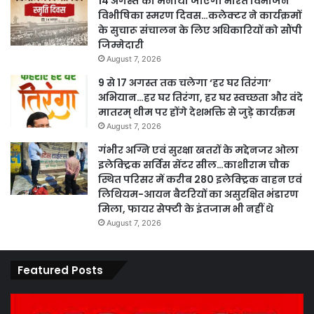
14 अगस्त को मनाया जाएगा भारत विभाजन
विभीषिका स्मरण दिवस…कलेक्टर ने कार्यक्रमों
के सुचारू संचालन के लिए अधिकारियों को सौंपी
जिम्मेदारी
August 7, 2026
9 से 17 अगस्त तक चलेगा ‘हर घर तिरंगा’
अभियान…हर घर तिरंगा, हर घर स्वच्छता और वंदे
मातरम् थीम पर होंगे देशभक्ति से जुड़े कार्यक्रम
August 7, 2026
गंभीर अग्नि एवं सुरक्षा खतरों के मद्देनजर ओला
इलेक्ट्रिक सर्विस सेंटर सील…काशीराम चौक
स्थित परिसर में करीब 280 इलेक्ट्रिक वाहन एवं
लिथियम-आयन बैटरियों का असुरक्षित भंडारण
मिला, फायर सेफ्टी के इंतजाम भी नहीं थे
August 7, 2026
Featured Posts
कार्य
पार