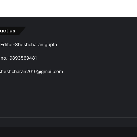
act us
Editor-Sheshcharan gupta
 no.-9893569481
sheshcharan2010@gmail.com