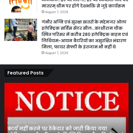
मातरम् थीम पर होंगे देशभक्ति से जुड़े कार्यक्रम
August 7, 2026
गंभीर अग्नि एवं सुरक्षा खतरों के मद्देनजर ओला
इलेक्ट्रिक सर्विस सेंटर सील…काशीराम चौक
स्थित परिसर में करीब 280 इलेक्ट्रिक वाहन एवं
लिथियम-आयन बैटरियों का असुरक्षित भंडारण
मिला, फायर सेफ्टी के इंतजाम भी नहीं थे
August 7, 2026
Featured Posts
कार्य
पार
नहीं
एवं
करने
का
पर
प्र
ठेकेदार
के
को
तह
जारी
पां
August 16, 2024
कार्य नहीं करने पर ठेकेदार को जारी किया गया
किया
सद