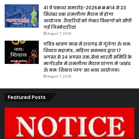
41 वें चक्रधर समारोह-2026###14 से 23
सितंबर तक रामलीला मैदान में होगा
आयोजन..तैयारियों को लेकर विभागों को सौंपी
गई जिम्मेदारियां
August 7, 2026
पवित्र श्रावण मास में रायगढ़ में गूंजेगा ॐ नमः
शिवाय महामंत्र…महिला समन्वय द्वारा 17
अगस्त से 24 अगस्त तक,सेवा भारती समिति के
मार्गदर्शन में रामलीला मैदान प्रांगण में ‘अखंड
ॐ नमः शिवाय जाप’ का भव्य आयोजन।
August 7, 2026
Featured Posts
कार्य
पार
नहीं
एवं
करने
का
पर
प्र
ठेकेदार
के