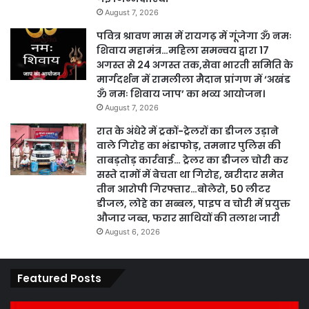
August 7, 2026
पवित्र श्रावण मास में रायगढ़ में गूंजेगा ॐ नमः
शिवाय महामंत्र…महिला समन्वय द्वारा 17
अगस्त से 24 अगस्त तक,सेवा भारती समिति के
मार्गदर्शन में रामलीला मैदान प्रांगण में ‘अखंड
ॐ नमः शिवाय जाप’ का भव्य आयोजन।
August 7, 2026
रात के अंधेरे में ट्रकों-ट्रेलरों का डीजल उड़ाने
वाले गिरोह का भंडाफोड़, तमनार पुलिस की
ताबड़तोड़ कार्रवाई… ट्रेलर का डीजल चोरी कर
सस्ते दामों में बेचता था गिरोह, खरीदार समेत
तीन आरोपी गिरफ्तार…बोलेरो, 50 लीटर
डीजल, लोहे का सब्बल, पाइप व चोरी में प्रयुक्त
औजार जब्त, फरार साथियों की तलाश जारी
August 6, 2026
Featured Posts
कार्य
पार