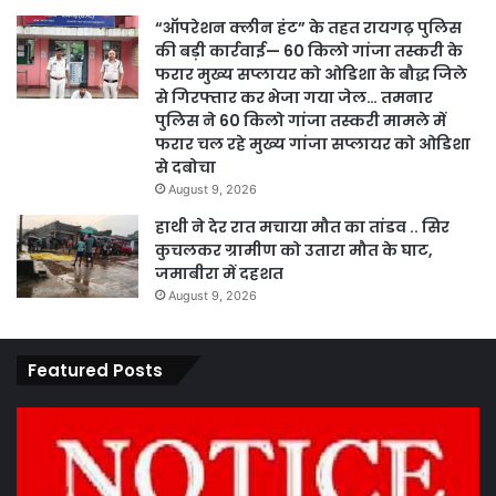
“ऑपरेशन क्लीन हंट” के तहत रायगढ़ पुलिस
की बड़ी कार्रवाई— 60 किलो गांजा तस्करी के
फरार मुख्य सप्लायर को ओडिशा के बौद्ध जिले
से गिरफ्तार कर भेजा गया जेल… तमनार
पुलिस ने 60 किलो गांजा तस्करी मामले में
फरार चल रहे मुख्य गांजा सप्लायर को ओडिशा
से दबोचा
August 9, 2026
हाथी ने देर रात मचाया मौत का तांडव .. सिर
कुचलकर ग्रामीण को उतारा मौत के घाट,
जमाबीरा में दहशत
August 9, 2026
Featured Posts
कार्य
पार
नहीं
एवं
करने
का
पर
प्र