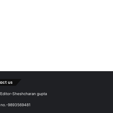
act us
Editor-Sheshcharan gupta
 no.-9893569481