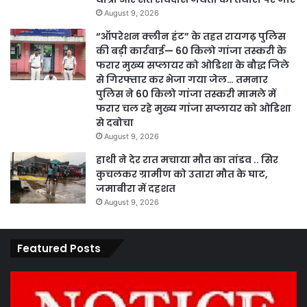
August 9, 2026
“ऑपरेशन क्लीन हंट” के तहत रायगढ़ पुलिस
की बड़ी कार्रवाई— 60 किलो गांजा तस्करी के
फरार मुख्य सप्लायर को ओडिशा के बौद्ध जिले
से गिरफ्तार कर भेजा गया जेल… तमनार
पुलिस ने 60 किलो गांजा तस्करी मामले में
फरार चल रहे मुख्य गांजा सप्लायर को ओडिशा
से दबोचा
August 9, 2026
हाथी ने देर रात मचाया मौत का तांडव .. सिर
कुचलकर ग्रामीण को उतारा मौत के घाट,
जमाबीरा में दहशत
August 9, 2026
Featured Posts
कार्य
पार
नहीं
एवं
करने
का