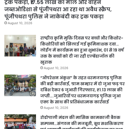
ट्रक पकड़ा, ₹17.55 लाख का माल और वाहन
जब्तओडिशा से पूंजीपथरा आ रहा था अवैध स्क्रैप,
पूंजीपथरा पुलिस ने नाकेबंदी कर ट्रक पकड़ा
August 10, 2026
राष्ट्रीय कृमि मुक्ति दिवस पर बच्चों और किशोर-
किशोरियों को खिलाई गई कृमिनाशक दवा…
लोईंग में कार्यक्रम का हुआ शुभारंभ, 01 से 19 वर्ष
तक के बच्चों को दी जा रही एल्बेंडाजॉल की
खुराक
August 10, 2026
“ऑपरेशन अंकुश” के तहत धरमजयगढ़ पुलिस
की बड़ी कार्रवाई, ग्राम खम्हार में दो जुआ फड़ पर
दबिश देकर 6 जुआरी गिरफ्तार, ₹1.13 लाख की
जप्ती….जुआरियों पर धरमजयगढ़ पुलिस जुआ
एक्ट के साथ की प्रतिबंधात्मक कार्रवाई
August 10, 2026
रोडोपाली मंडल की मासिक कामकाजी बैठक
सम्पन्न…संगठन की मजबूती, बूथ सशक्तिकरण