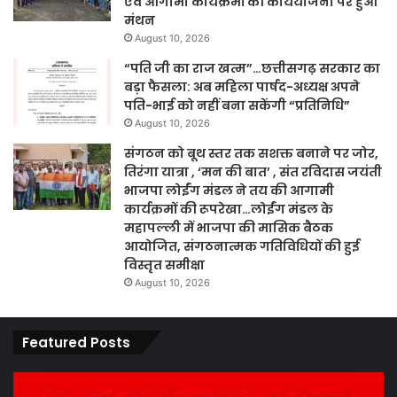
एवं आगामी कार्यक्रमों की कार्ययोजना पर हुआ
मंथन
August 10, 2026
“पति जी का राज खत्म”…छत्तीसगढ़ सरकार का
बड़ा फैसला: अब महिला पार्षद-अध्यक्ष अपने
पति-भाई को नहीं बना सकेंगी “प्रतिनिधि”
August 10, 2026
संगठन को बूथ स्तर तक सशक्त बनाने पर जोर,
तिरंगा यात्रा , ‘मन की बात’ , संत रविदास जयंती
भाजपा लोईंग मंडल ने तय की आगामी
कार्यक्रमों की रूपरेखा…लोईंग मंडल के
महापल्ली में भाजपा की मासिक बैठक
आयोजित, संगठनात्मक गतिविधियों की हुई
विस्तृत समीक्षा
August 10, 2026
Featured Posts
कार्य
पार