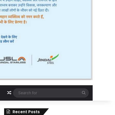
Random Article
Search
for
Recent Posts