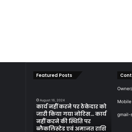
Featured Posts
Cont
कार्य
पारदर्शिता
Owner/
August 1
नहीं
एवं
पारदर्श
करने
कानूनी
August 16, 2024
Mobile
कार्य नहीं करने पर ठेकेदार को
के तहत
पर
प्रक्रिया
ठेकेदार
के
जारी किया गया नोटिस… कार्य
मंडल न
gmail-
को
तहत
नहीं करने की स्थिति पर
श्याम 
जारी
पांच
सेन जयंती के
ब्लैकलिस्टेड एवं अमानत राशि
(लेन्ध्र
किया
सदस्य