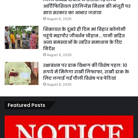
आर्टिफिशियल इंटेलिजेंस मिशन की मंजूरी पर
साय सरकार का आभार जताया
August 6, 2026
शिकायत के दूसरे ही दिन मां विहार कॉलोनी
पहुंचे महापौर जीवर्धन चौहान….पानी सहित
अन्य समस्याओं के त्वरित समाधान के दिए
निर्देश
August 6, 2026
रक्षाबंधन पर डाक विभाग की विशेष पहल: 10
रुपये में मिलेगा राखी लिफाफा, राखी डाक के
लिए लगाई गईं पीली विशेष पत्र पेटियां
August 6, 2026
Featured Posts
कार्य
पार
नहीं
एवं
करने
का
पर
प्र