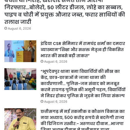
बेचता था गिरोह, खरीदार समेत तीन आरोपी
गिरफ्तार…बोलेरो, 50 लीटर डीजल, लोहे का सब्बल,
पाइप व चोरी में प्रयुक्त औजार जब्त, फरार साथियों की
तलाश जारी
August 6, 2026
इंडिया CSR सेमिनार में रामचंद्र शर्मा का दमदार
व्याख्यान”शिक्षा और सशक्त नेतृत्व ही विकसित
भारत की सबसे बड़ी ताकत”
August 6, 2026
“भूपदेवपुर थाना बना विद्यार्थियों की सीख का
केंद्र, छात्र-छात्राओं ने जाना थाना की
कार्यप्रणाली… पुलिस-जन संवाद को मजबूत
करने रायगढ़ पुलिस की अनूठी पहल, विद्यार्थियों
ने निडर होकर पुलिस से जुड़ने का लिया संकल्प
August 6, 2026
छत्तीसगढ़ में नई तकनीक व कौशल विकास का
नया अध्याय, 500 करोड़ रुपये से बदलेगी राज्य
की डिजिटल तस्वीर:- अरूणधर दीवान…भाजपा
जिला अध्यक्ष दीवान ने छत्तीसगढ़ राज्य