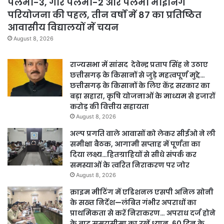
पेलमा-3, गारे पेलमा-2 और पेलमा माइनिंग
परियोजना की पहल, तीन वर्षों में 87 का प्रतिष्ठित
आवासीय विद्यालयों में चयन
August 8, 2026
राज्यसभा में सांसद देवेन्द्र प्रताप सिंह ने उठाए
छत्तीसगढ़ के किसानों से जुड़े महत्वपूर्ण मुद्दे…
छत्तीसगढ़ के किसानों के लिए केंद्र सरकार का
बड़ा सहारा, कृषि योजनाओं के माध्यम से हजारों
करोड़ की वित्तीय सहायता
August 8, 2026
अल्प प्रगति वाले आवासों को लेकर सीईओ ने ली
समीक्षा बैठक, आगामी सप्ताह में पूर्णता का
दिया लक्ष्य…हितग्राहियों से सीधे संपर्क कर
समस्याओं के त्वरित निराकरण पर जोर
August 8, 2026
क्राइम मीटिंग में एडिशनल एसपी अनिल सोनी
के सख्त निर्देश—लंबित गंभीर अपराधों का
प्राथमिकता से करें निराकरण… अपराध दर्ज होने
के बाद समयसीमा का रखें ध्यान, 60 दिन के