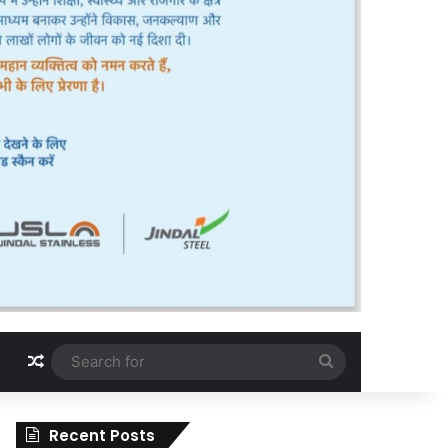
Random Article
Search
for
Recent Posts