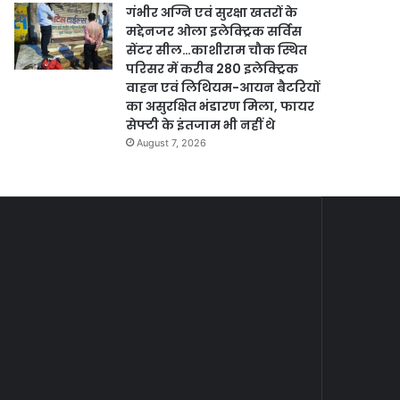
गंभीर अग्नि एवं सुरक्षा खतरों के
मद्देनजर ओला इलेक्ट्रिक सर्विस
सेंटर सील…काशीराम चौक स्थित
परिसर में करीब 280 इलेक्ट्रिक
वाहन एवं लिथियम-आयन बैटरियों
का असुरक्षित भंडारण मिला, फायर
सेफ्टी के इंतजाम भी नहीं थे
August 7, 2026
पाँच
महाराजा
पदाधिकारी
श्री
सहित
अग्रसेन
August 10, 2024
पाँच पदाधिकारी सहित 10
10
जयंती
कार्यकारिणी
के
कार्यकारिणी सदस्यों का होगा
सदस्यों
लिए
13 अगस्त को चुनाव …श्याम
August 18, 2024
का
अग्रसमाज
मंडल के प्रतिष्ठापूर्ण चुनाव में
महाराजा श्री अग्रसे