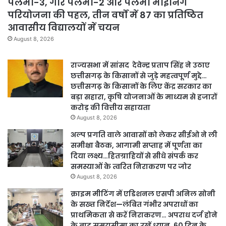
पेलमा-3, गारे पेलमा-2 और पेलमा माइनिंग
परियोजना की पहल, तीन वर्षों में 87 का प्रतिष्ठित
आवासीय विद्यालयों में चयन
August 8, 2026
राज्यसभा में सांसद देवेन्द्र प्रताप सिंह ने उठाए
छत्तीसगढ़ के किसानों से जुड़े महत्वपूर्ण मुद्दे…
छत्तीसगढ़ के किसानों के लिए केंद्र सरकार का
बड़ा सहारा, कृषि योजनाओं के माध्यम से हजारों
करोड़ की वित्तीय सहायता
August 8, 2026
अल्प प्रगति वाले आवासों को लेकर सीईओ ने ली
समीक्षा बैठक, आगामी सप्ताह में पूर्णता का
दिया लक्ष्य…हितग्राहियों से सीधे संपर्क कर
समस्याओं के त्वरित निराकरण पर जोर
August 8, 2026
क्राइम मीटिंग में एडिशनल एसपी अनिल सोनी
के सख्त निर्देश—लंबित गंभीर अपराधों का
प्राथमिकता से करें निराकरण… अपराध दर्ज होने
के बाद समयसीमा का रखें ध्यान, 60 दिन के