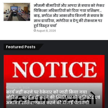
मौसमी बीमारियों और आपदा से बचाव को लेकर
चिकित्सा अधिकारियों को दिया गया प्रशिक्षण…
बाढ़, सर्पदंश और आकाशीय बिजली से बचाव के
साथ डायरिया, मलेरिया व डेंगू की रोकथाम पर
हुई विस्तृत चर्चा
August 8, 2026
Featured Posts
कार्य
पार
नहीं
एवं
करने
का
पर
प्र
ठेकेदार
के
को
तह
जारी
पां
August 16, 2024
कार्य नहीं करने पर ठेकेदार को जारी किया गया
किया
सद
नोटिस… कार्य नहीं करने की स्थिति पर ब्लैकलिस्टेड एवं
गया
निर
अमानत राशि राजसात करने की दी गई चेतावनी
नोटिस…
मं
कार्य
ने