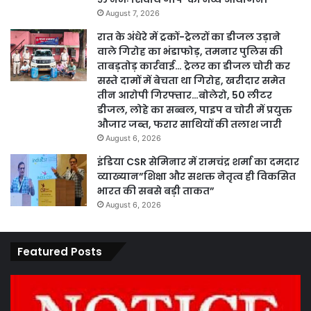
August 7, 2026
रात के अंधेरे में ट्रकों-ट्रेलरों का डीजल उड़ाने
वाले गिरोह का भंडाफोड़, तमनार पुलिस की
ताबड़तोड़ कार्रवाई… ट्रेलर का डीजल चोरी कर
सस्ते दामों में बेचता था गिरोह, खरीदार समेत
तीन आरोपी गिरफ्तार…बोलेरो, 50 लीटर
डीजल, लोहे का सब्बल, पाइप व चोरी में प्रयुक्त
औजार जब्त, फरार साथियों की तलाश जारी
August 6, 2026
इंडिया CSR सेमिनार में रामचंद्र शर्मा का दमदार
व्याख्यान”शिक्षा और सशक्त नेतृत्व ही विकसित
भारत की सबसे बड़ी ताकत”
August 6, 2026
Featured Posts
कार्य
पार
नहीं
एवं
करने
का