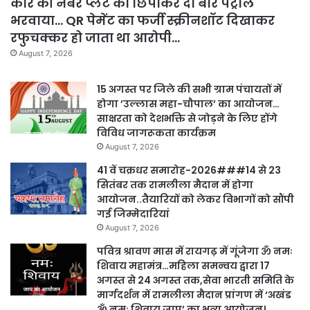
कार की नंबर प्लेट को छिपाकर दो बार पेट्रोल
भरवाया… QR पेमेंट का फर्जी स्क्रीनशॉट दिखाकर
रफुचक्कर हो जाता था आरोपी…
August 7, 2026
15 अगस्त पर जिले की सभी ग्राम पंचायतों में
होगा ’उल्लास महा-चौपाल’ का आयोजन…
साक्षरता को देशभक्ति से जोड़ने के लिए होंगे
विविध जागरूकता कार्यक्रम
August 7, 2026
41 वें चक्रधर समारोह-2026###14 से 23
सितंबर तक रामलीला मैदान में होगा
आयोजन..तैयारियों को लेकर विभागों को सौंपी
गई जिम्मेदारियां
August 7, 2026
पवित्र श्रावण मास में रायगढ़ में गूंजेगा ॐ नमः
शिवाय महामंत्र…महिला समन्वय द्वारा 17
अगस्त से 24 अगस्त तक,सेवा भारती समिति के
मार्गदर्शन में रामलीला मैदान प्रांगण में ‘अखंड
ॐ नमः शिवाय जाप’ का भव्य आयोजन।