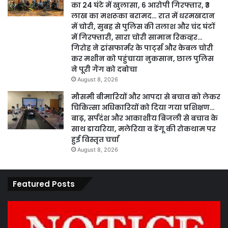
का 24 घंटे में खुलासा, 6 आरोपी गिरफ्तार, ₹3
लाख का मशरूका बरामद… रात में धरमखदान
में चोरी, सुबह से पुलिस की तलाश और चंद घंटों
में गिरफ्तारी, सारा चोरी सामान रिकव्हर…
गिरोह ने ट्रांसफार्मर के पार्ट्स और केबल चोरी
कर मशीन को पहुंचाया नुकसान, छाल पुलिस
ने पूरी गैंग को दबोचा
August 8, 2026
मौसमी बीमारियों और आपदा से बचाव को लेकर
चिकित्सा अधिकारियों को दिया गया प्रशिक्षण…
बाढ़, सर्पदंश और आकाशीय बिजली से बचाव के
साथ डायरिया, मलेरिया व डेंगू की रोकथाम पर
हुई विस्तृत चर्चा
August 8, 2026
Featured Posts
कार्य
पार
नहीं
एवं
करने
का